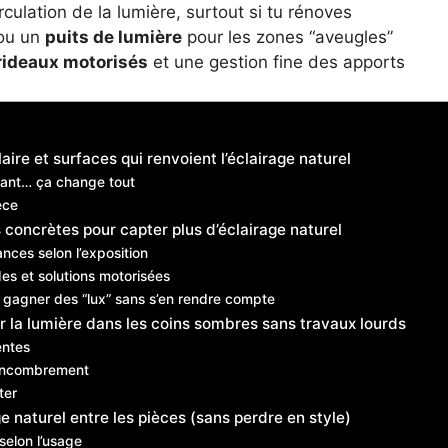
rculation de la lumière, surtout si tu rénoves
ou un
puits de lumière
pour les zones “aveugles”
rideaux motorisés
et une gestion fine des apports
aire et surfaces qui renvoient l’éclairage naturel
illant… ça change tout
èce
s concrètes pour capter plus d’éclairage naturel
nces selon l’exposition
des et solutions motorisées
t gagner des “lux” sans s’en rendre compte
er la lumière dans les coins sombres sans travaux lourds
entes
i-encombrement
ter
rage naturel entre les pièces (sans perdre en style)
 selon l’usage