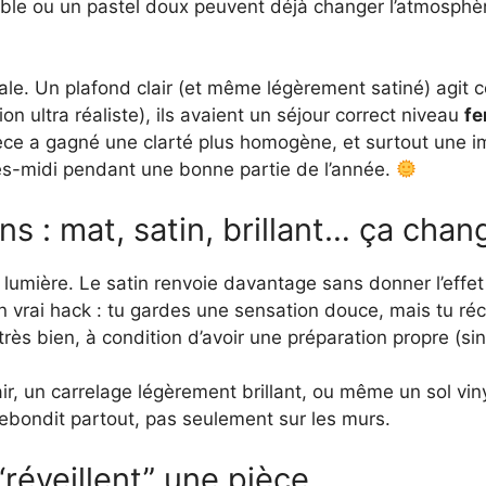
able ou un pastel doux peuvent déjà changer l’atmosphèr
ciale. Un plafond clair (et même légèrement satiné) agit
ion ultra réaliste), ils avaient un séjour correct niveau
fe
ce a gagné une clarté plus homogène, et surtout une imp
près-midi pendant une bonne partie de l’année.
ons : mat, satin, brillant… ça chan
 lumière. Le satin renvoie davantage sans donner l’effet 
un vrai hack : tu gardes une sensation douce, mais tu ré
rès bien, à condition d’avoir une préparation propre (si
ir, un carrelage légèrement brillant, ou même un sol vinyl
re rebondit partout, pas seulement sur les murs.
“réveillent” une pièce