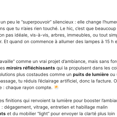
 un peu le “superpouvoir” silencieux : elle change l’hume
sans que tu n’aies rien touché. Le hic, c’est que beauco
tation pas idéale, vis-à-vis, arbres, immeubles, ou tout 
uler. Et quand on commence à allumer des lampes à 15 h en
ravaille” comme un vrai projet d’ambiance, mais sans for
 les
miroirs réfléchissants
qui la propulsent dans les c
s solutions plus costaudes comme un
puits de lumière
ou
ssage, tu réduis l’éclairage artificiel, donc la facture.
ple : chaque rayon compte.
s finitions qui renvoient la lumière pour booster l’ambi
s
: dégagement, vitrage, entretien et habillage malin
nts
et du mobilier “light” pour envoyer la clarté plus loin